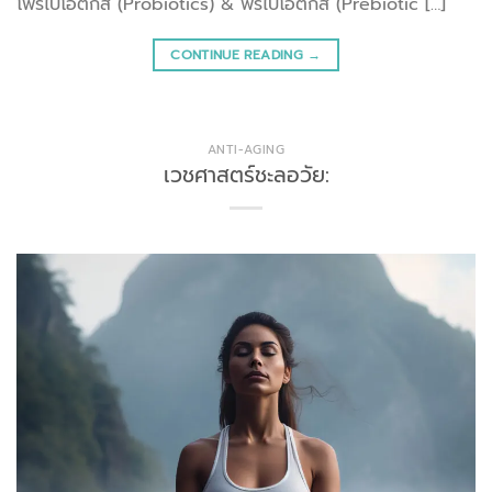
โพรไบโอติกส์ (Probiotics) & พรีไบโอติกส์ (Prebiotic […]
CONTINUE READING
→
ANTI-AGING
เวชศาสตร์ชะลอวัย: