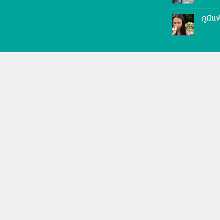
ภูมิแ