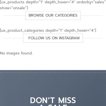
[ux_products depth=”1″ depth_hover=”4″ orderby=”sales”
show=”onsale”]
BROWSE OUR CATEGORIES
[ux_product_categories depth=”1″ depth_hover=”4″]
FOLLOW US ON INSTAGRAM
No images found.
DON’T MISS