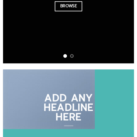
BROWSE
ADD ANY
HEADLINE
HERE