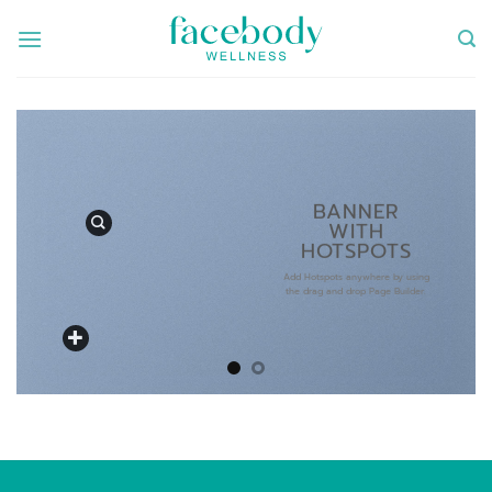
ข้าม
ไป
ยัง
เนื้อหา
BANNER
WITH
HOTSPOTS
Add Hotspots anywhere by using
the drag and drop Page Builder.