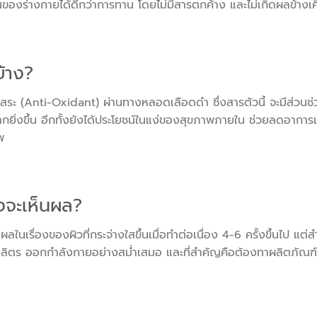
มกันของร่างกายได้ดีกว่าการทาน โดยไม่มีสารตกค้าง และไม่เกิดผลข้าง
บ้าง?
ิสระ (Anti-Oxidant) ผ่านทางหลอดเลือดดำ ซึ่งสารตัวนี้ จะมีส่วนช่ว
ากยิ่งขึ้น อีกทั้งยังได้ประโยชน์ในแง่ของสุขภาพภายใน ช่วยลดอาการเ
พ
งจะเห็นผล?
นเรื่องของผิวที่กระจ่างใสขึ้นเมื่อทำต่อเนื่อง 4-6 ครั้งขึ้นไป แต่ส
ลิตร ออกกำลังกายอย่างสม่ำเสมอ และที่สำคัญคือต้องทาผลิตภัณฑ์กั