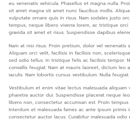
eu venenatis vehicula. Phasellus et magna nulla. Proi
sit amet magna sit amet nunc faucibus mollis. Aliquam
vulputate ornare quis in risus. Nam sodales justo orc
tempus, neque libero viverra lorem, ac tristique or
gravida sit amet et risus. Suspendisse dapibus ele
Nam at nisi risus. Proin pretium, dolor vel venenatis s
Aliquam orci velit, facilisis in facilisis non, sceleri
sed odio tellus. In tristique felis ac facilisis tempo
convallis feugiat. Nam at mauris laoreet, dictum leo
iaculis. Nam lobortis cursus vestibulum. Nulla feugiat
Vestibulum et enim vitae lectus malesuada aliquam vi
pharetra auctor dui. Suspendisse placerat neque leo,
libero non, consectetur accumsan est. Proin tempus m
Interdum et malesuada fames ac ante ipsum primis i
consectetur auctor lacus. Curabitur malesuada odio eg