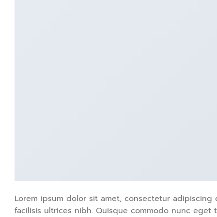
Lorem ipsum dolor sit amet, consectetur adipiscing e
facilisis ultrices nibh. Quisque commodo nunc eget t