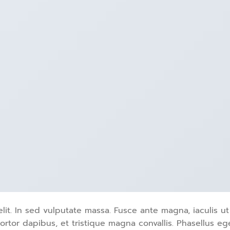
lit. In sed vulputate massa. Fusce ante magna, iaculis ut
ortor dapibus, et tristique magna convallis. Phasellus e