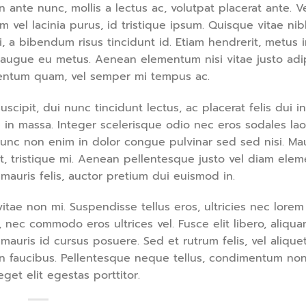
n ante nunc, mollis a lectus ac, volutpat placerat ante. 
 vel lacinia purus, id tristique ipsum. Quisque vitae nib
i, a bibendum risus tincidunt id. Etiam hendrerit, metus i
ci augue eu metus. Aenean elementum nisi vitae justo adi
mentum quam, vel semper mi tempus ac.
uscipit, dui nunc tincidunt lectus, ac placerat felis dui in
sque in massa. Integer scelerisque odio nec eros sodales la
r. Nunc non enim in dolor congue pulvinar sed sed nisi. Mau
 at, tristique mi. Aenean pellentesque justo vel diam ele
 mauris felis, auctor pretium dui euismod in.
tae non mi. Suspendisse tellus eros, ultricies nec lorem 
 nec commodo eros ultrices vel. Fusce elit libero, aliqu
auris id cursus posuere. Sed et rutrum felis, vel aliquet
n faucibus. Pellentesque neque tellus, condimentum non
et elit egestas porttitor.