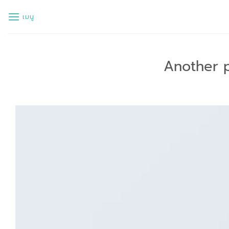
ข้าม
เมนู
ไป
ยัง
เนื้อหา
Another p